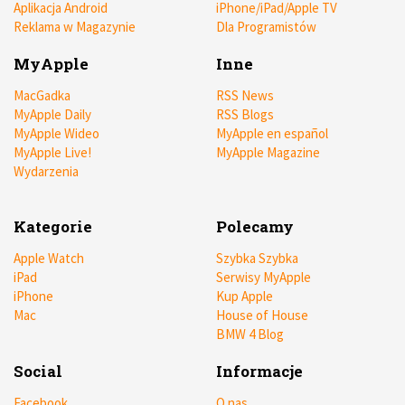
Aplikacja Android
iPhone/iPad/Apple TV
Reklama w Magazynie
Dla Programistów
MyApple
Inne
MacGadka
RSS News
MyApple Daily
RSS Blogs
MyApple Wideo
MyApple en español
MyApple Live!
MyApple Magazine
Wydarzenia
Kategorie
Polecamy
Apple Watch
Szybka Szybka
iPad
Serwisy MyApple
iPhone
Kup Apple
Mac
House of House
BMW 4 Blog
Social
Informacje
Facebook
O nas